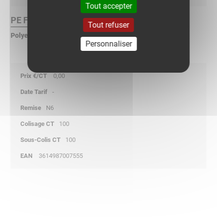
Tout accepter
PE Finition :
Tout refuser
Polyethylène
Personnaliser
0,00
-
N6
100
100
3614987007555