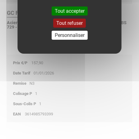
Tout accepter
GC Finition :
Tout refuser
Acier galvanisé à chaud après fabrication selon ISO 1461 - BS
729 - ASTM A123
Personnaliser
157,90
01/01/2026
N3
1
1
3614985793399