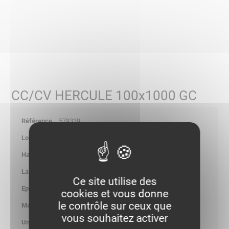
CC/CV HERCULE 100x1000 GC
579339
600
110.00
1000.00
Ce site utilise des
1.50
cookies et vous donne
le contrôle sur ceux que
4.197
vous souhaitez activer
kg/p