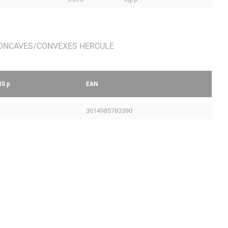
IS
p
EAN
3614985783390
Mentions légales