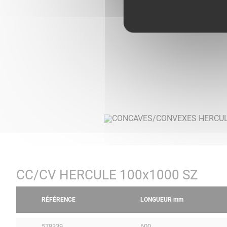
CC/CV HERCULE 100x1000 SZ
RÉFÉRENCE
LONGUEUR
mm
578339
600