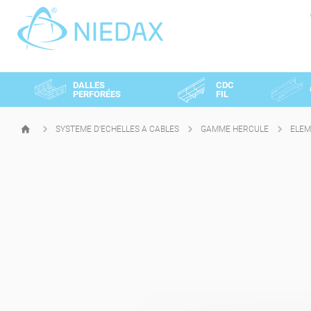
Panneau de gestion des cookies
DALLES
CDC
PERFORÉES
FIL
SYSTEME D'ECHELLES A CABLES
GAMME HERCULE
ELEM
PAGE
D'ACCUEIL