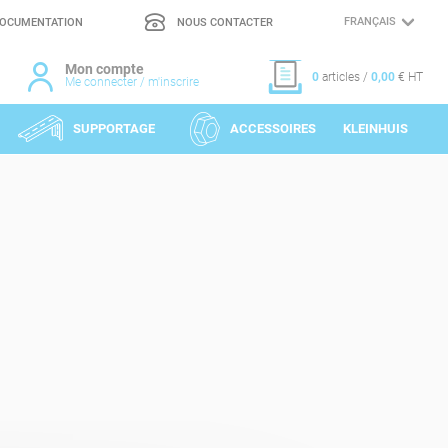
OCUMENTATION
NOUS CONTACTER
CHOIX
DE
LA
LANGUE
Mon compte
0
articles /
0,00
€ HT
Me connecter / m'inscrire
SUPPORTAGE
ACCESSOIRES
KLEINHUIS