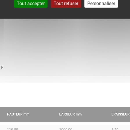
Tout accepter
Tout refuser
Personnaliser
HAUTEUR
mm
LARGEUR
mm
EPAISSEU
110.00
1000.00
1.50