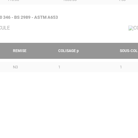
 10 346 - BS 2989 - ASTM A653
REMISE
COLISAGE
p
SOUS-COL
N3
1
1