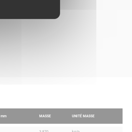
R
mm
MASSE
UNITÉ MASSE
3.870
kg/p