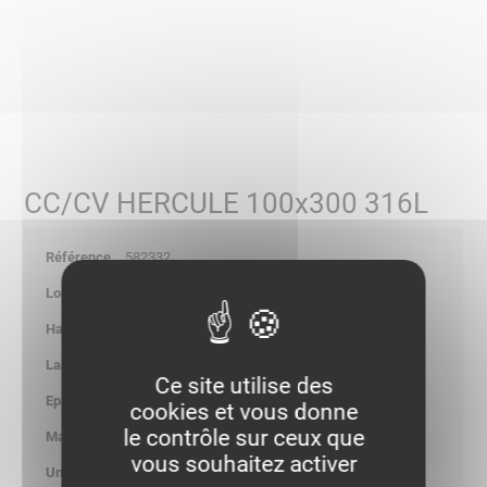
CC/CV HERCULE 100x300 316L
582332
-
-
-
Ce site utilise des
-
cookies et vous donne
le contrôle sur ceux que
2.760
vous souhaitez activer
kg/p