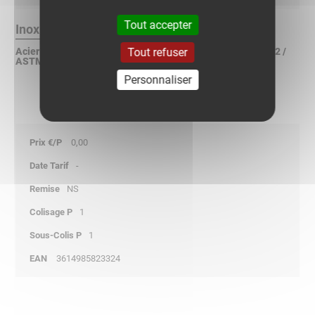
Tout accepter
Inox 316L Finition :
Tout refuser
Acier inoxydable X2CrNiMo 17-12-2 suivant NF EN 10088-2 /
ASTM A240 / DIN 17440
Personnaliser
0,00
-
NS
1
1
3614985823324