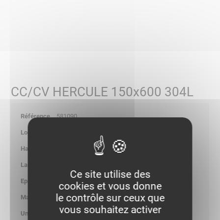
CC/CV HERCULE 150x600 304L
581090
-
-
-
Ce site utilise des
-
cookies et vous donne
le contrôle sur ceux que
3.769
vous souhaitez activer
kg/p