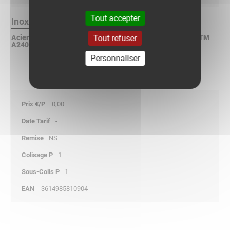
Tout accepter
Inox 304L Finition :
Tout refuser
Acier inoxydable X2CrNi 18-9 suivant NF EN 10088-2 / ASTM
A240 / DIN 17440
Personnaliser
0,00
-
NS
1
1
3614985810904