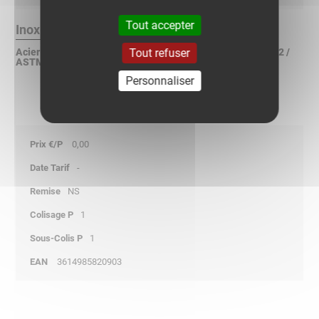
Tout accepter
Inox 316L Finition :
Tout refuser
Acier inoxydable X2CrNiMo 17-12-2 suivant NF EN 10088-2 /
ASTM A240 / DIN 17440
Personnaliser
0,00
-
NS
1
1
3614985820903