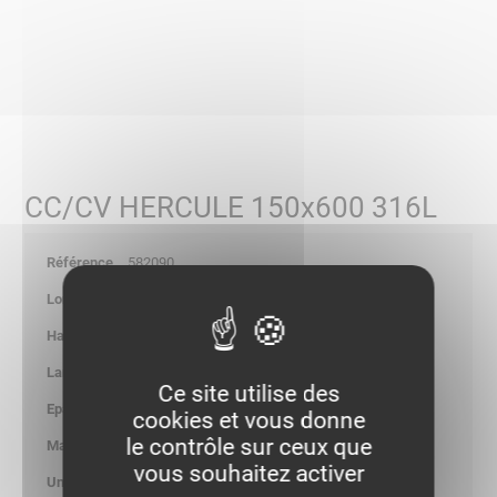
CC/CV HERCULE 150x600 316L
582090
-
-
-
Ce site utilise des
-
cookies et vous donne
le contrôle sur ceux que
3.769
vous souhaitez activer
kg/p