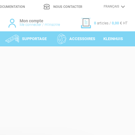
OCUMENTATION
NOUS CONTACTER
CHOIX
DE
LA
LANGUE
Mon compte
0
articles /
0,00
€ HT
Me connecter / m'inscrire
SUPPORTAGE
ACCESSOIRES
KLEINHUIS