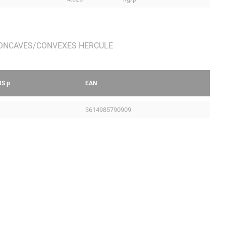
IS
p
EAN
3614985790909
Mentions légales