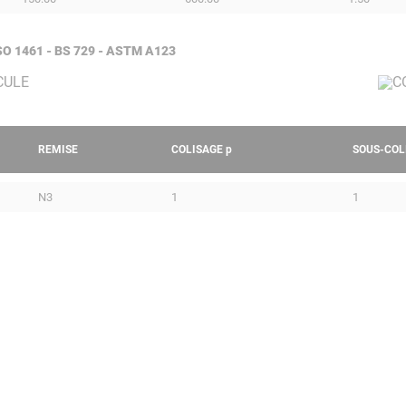
 ISO 1461 - BS 729 - ASTM A123
REMISE
COLISAGE
p
SOUS-COL
N3
1
1