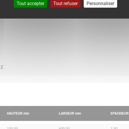
Tout accepter
Tout refuser
Personnaliser
HAUTEUR
mm
LARGEUR
mm
EPAISSEU
150.00
600.00
1.50