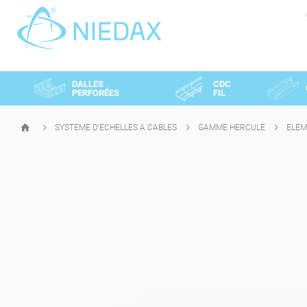
Panneau de gestion des cookies
DALLES
CDC
PERFORÉES
FIL
SYSTEME D'ECHELLES A CABLES
GAMME HERCULE
ELEM
PAGE
D'ACCUEIL