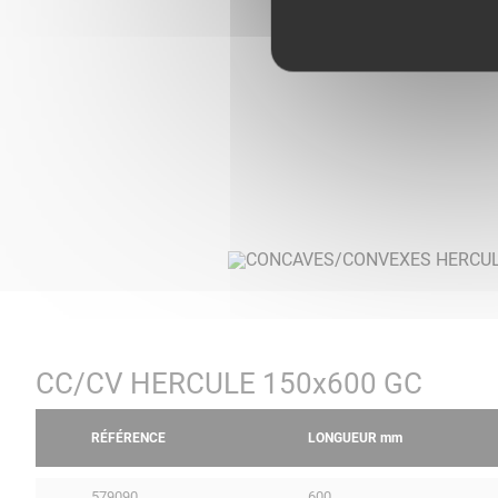
CC/CV HERCULE 150x600 GC
RÉFÉRENCE
LONGUEUR
mm
579090
600