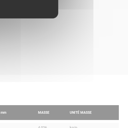
R
mm
MASSE
UNITÉ MASSE
4.026
kg/p