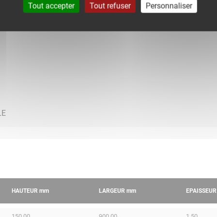
Tout accepter
Tout refuser
Personnaliser
HAUTEUR
mm
LARGEUR
mm
EPAISSEU
150.00
900.00
1.50