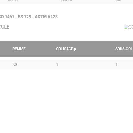
 ISO 1461 - BS 729 - ASTM A123
REMISE
COLISAGE
p
SOUS-COL
N3
1
1