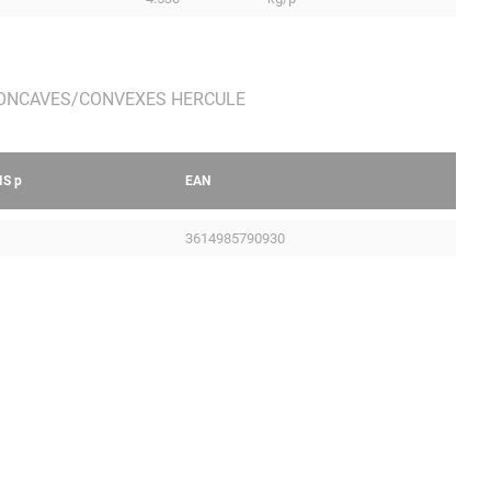
IS
p
EAN
3614985790930
Mentions légales