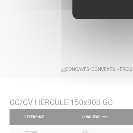
CC/CV HERCULE 150x900 GC
RÉFÉRENCE
LONGUEUR
mm
579093
600