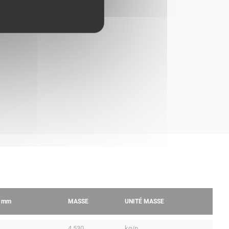
R
mm
MASSE
UNITÉ MASSE
4.530
kg/p