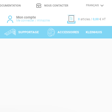
OCUMENTATION
NOUS CONTACTER
CHOIX
DE
LA
LANGUE
Mon compte
0
articles /
0,00
€ HT
Me connecter / m'inscrire
SUPPORTAGE
ACCESSOIRES
KLEINHUIS