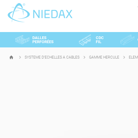
Panneau de gestion des cookies
DALLES
CDC
PERFORÉES
FIL
SYSTEME D'ECHELLES A CABLES
GAMME HERCULE
ELEM
PAGE
D'ACCUEIL