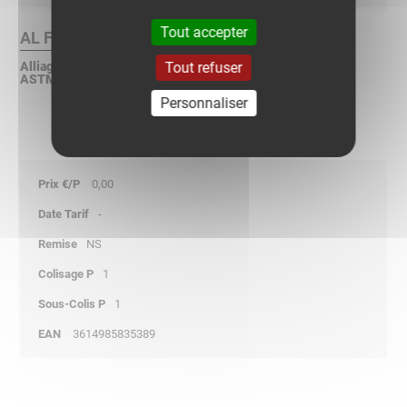
Tout accepter
AL Finition :
Tout refuser
Alliage d'aluminium 5754 suivant NF EN 573 / NF EN 485 /
ASTM B 275 / ASTM B 209
Personnaliser
0,00
-
NS
1
1
3614985835389