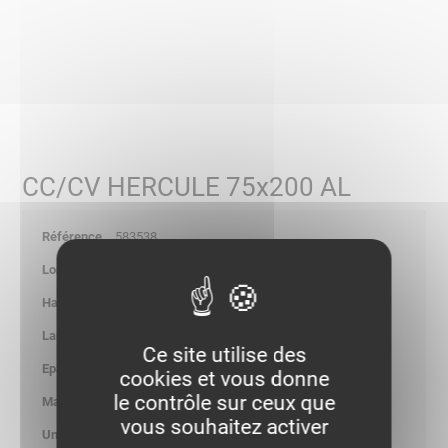
CC/CV HERCULE 75x200 AL
583538
-
-
-
Ce site utilise des
-
cookies et vous donne
le contrôle sur ceux que
0.961
vous souhaitez activer
kg/p