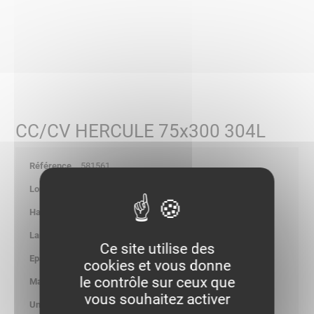
CC/CV HERCULE 75x300 304L
581561
-
-
-
Ce site utilise des
-
cookies et vous donne
le contrôle sur ceux que
2.293
vous souhaitez activer
kg/p