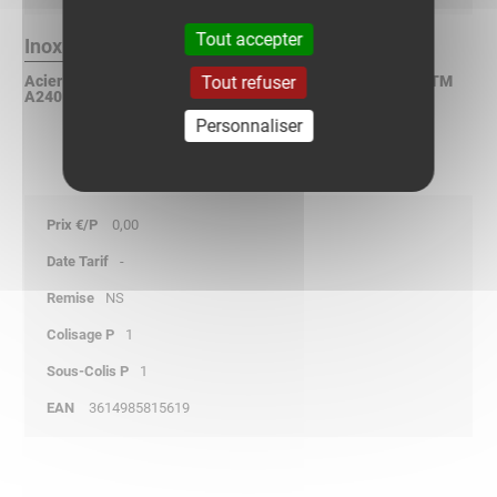
Tout accepter
Inox 304L Finition :
Tout refuser
Acier inoxydable X2CrNi 18-9 suivant NF EN 10088-2 / ASTM
A240 / DIN 17440
Personnaliser
0,00
-
NS
1
1
3614985815619