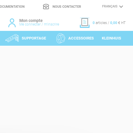
OCUMENTATION
NOUS CONTACTER
CHOIX
DE
LA
LANGUE
Mon compte
0
articles /
0,00
€ HT
Me connecter / m'inscrire
SUPPORTAGE
ACCESSOIRES
KLEINHUIS