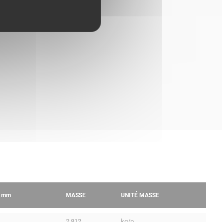
R
mm
MASSE
UNITÉ MASSE
2.812
kg/p