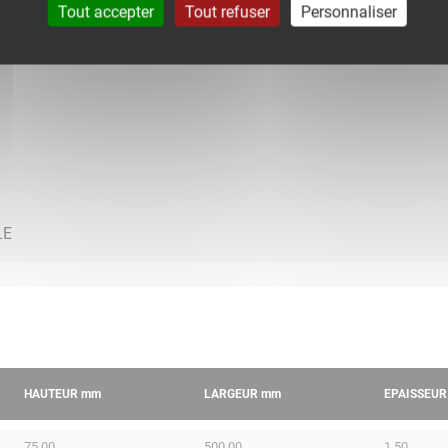
Tout accepter
Tout refuser
Personnaliser
HAUTEUR
mm
LARGEUR
mm
EPAISSEU
75.00
500.00
1.50