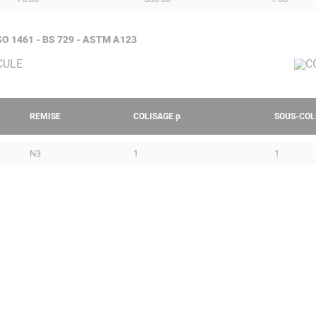
 ISO 1461 - BS 729 - ASTM A123
REMISE
COLISAGE
p
SOUS-COL
N3
1
1