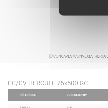
CC/CV HERCULE 75x500 GC
RÉFÉRENCE
LONGUEUR
mm
579563
600