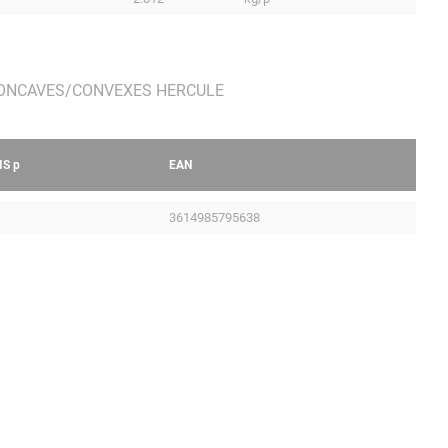
IS
p
EAN
3614985795638
Mentions légales