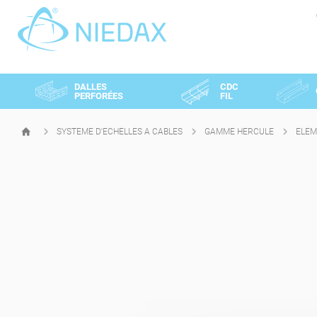
Panneau de gestion des cookies
DALLES
CDC
PERFORÉES
FIL
SYSTEME D'ECHELLES A CABLES
GAMME HERCULE
ELEM
PAGE
D'ACCUEIL