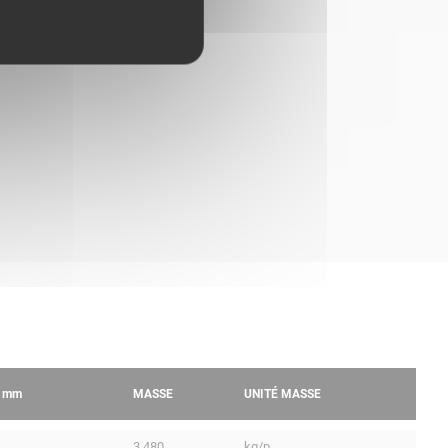
R
mm
MASSE
UNITÉ MASSE
3.480
kg/p