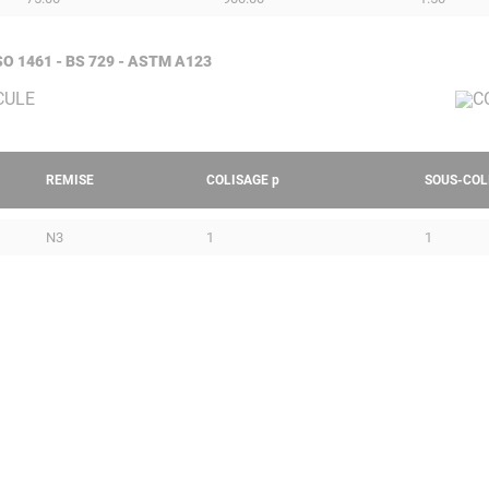
 ISO 1461 - BS 729 - ASTM A123
REMISE
COLISAGE
p
SOUS-COL
N3
1
1