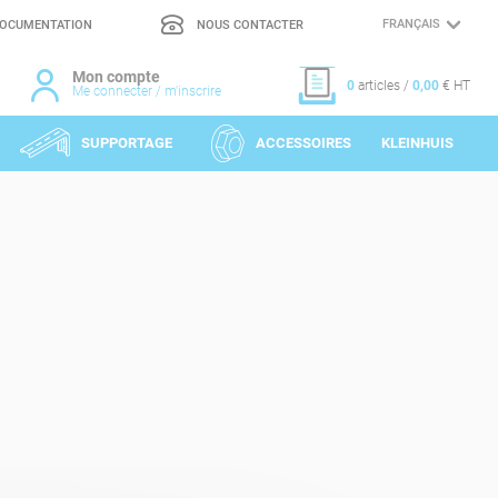
OCUMENTATION
NOUS CONTACTER
CHOIX
DE
LA
LANGUE
Mon compte
0
articles /
0,00
€ HT
Me connecter / m'inscrire
SUPPORTAGE
ACCESSOIRES
KLEINHUIS