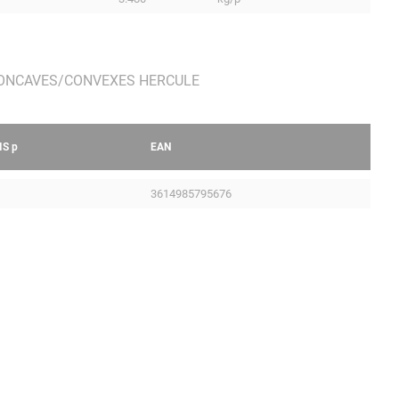
IS
p
EAN
3614985795676
Mentions légales