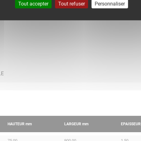
Tout accepter
Tout refuser
Personnaliser
HAUTEUR
mm
LARGEUR
mm
EPAISSEU
75.00
900.00
1.50