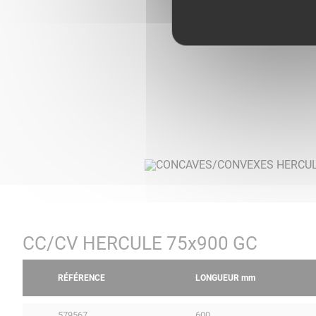
CC/CV HERCULE 75x900 GC
RÉFÉRENCE
LONGUEUR
mm
579567
600