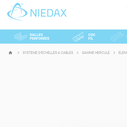
Panneau de gestion des cookies
DALLES
CDC
PERFORÉES
FIL
SYSTEME D'ECHELLES A CABLES
GAMME HERCULE
ELEM
PAGE
D'ACCUEIL