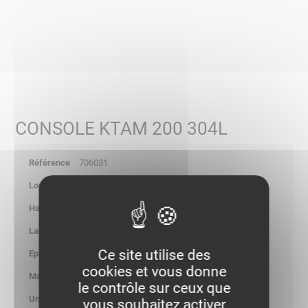
CONSOLE KTAM 200 304L
706031
210
80.00
40.00
Ce site utilise des
-
cookies et vous donne
0.300
le contrôle sur ceux que
kg/p
vous souhaitez activer