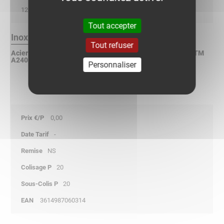
120
Tout accepter
Inox 304L Finition :
Tout refuser
Acier inoxydable X2CrNi 18-9 suivant NF EN 10088-2 / ASTM
A240 / DIN 17440
Personnaliser
0,00
-
NS
20
20
3614987060314