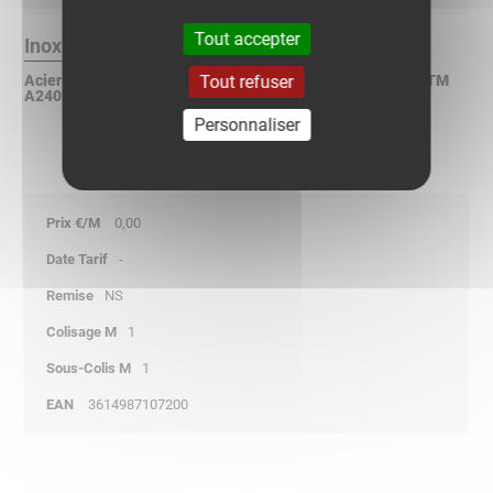
Tout accepter
Inox 304L Finition :
Tout refuser
Acier inoxydable X2CrNi 18-9 suivant NF EN 10088-2 / ASTM
A240 / DIN 17440
Personnaliser
0,00
-
NS
1
1
3614987107200