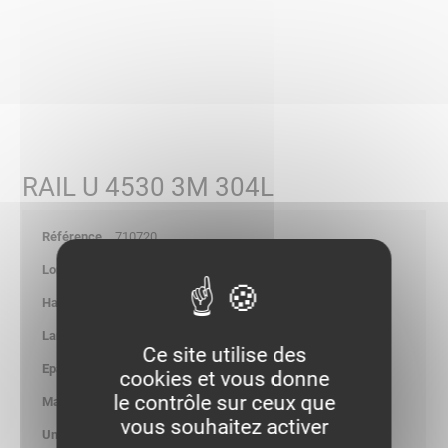
RAIL U 4530 3M 304L
710720
3000
-
-
Ce site utilise des
2.00
cookies et vous donne
le contrôle sur ceux que
1.228
vous souhaitez activer
kg/ml