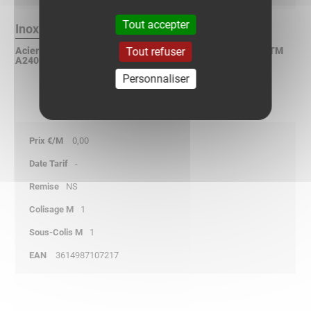
Tout accepter
Inox 304L Finition :
Tout refuser
Acier inoxydable X2CrNi 18-9 suivant NF EN 10088-2 / ASTM
A240 / DIN 17440
Personnaliser
0,00
-
NS
1
1
3614987107217