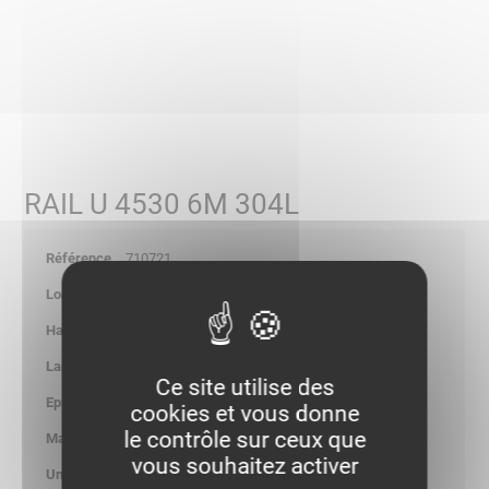
RAIL U 4530 6M 304L
710721
6000
-
-
Ce site utilise des
2.00
cookies et vous donne
le contrôle sur ceux que
1.228
vous souhaitez activer
kg/ml