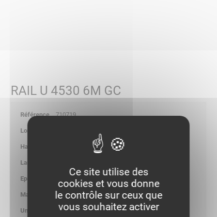
RAIL U 4530 6M GC
710719
6000
-
-
Ce site utilise des
2.00
cookies et vous donne
le contrôle sur ceux que
1.342
vous souhaitez activer
kg/ml