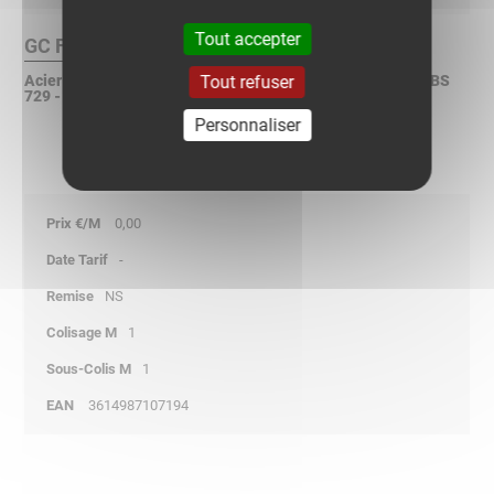
Tout accepter
GC Finition :
Tout refuser
Acier galvanisé à chaud après fabrication selon ISO 1461 - BS
729 - ASTM A123
Personnaliser
0,00
-
NS
1
1
3614987107194