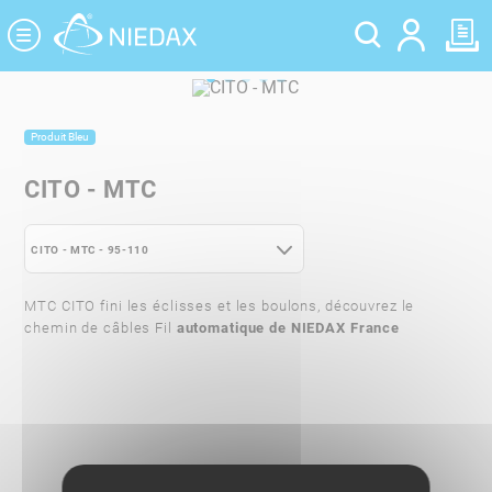
Panneau de gestion des cookies
Produit Bleu
CITO - MTC
CITO - MTC - 95-110
CITO - MTC - 24-35
MTC CITO fini les éclisses et les boulons, découvrez le
chemin de câbles Fil
CITO - MTC - 48-60
automatique
de NIEDAX France
CITO - MTC - 95-110